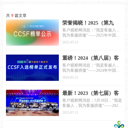
共
9
篇文章
荣誉揭晓！2025（第九
届）客户服务节入选榜单
客户观察网消息：“我是客服人，
我为客服骄傲”——2025年中国客
正式发布!
户服务节文艺晚会于5月9日在重
2025-05-13
庆圆满结束，2025年中国客户服
务节（CCSF）入选榜单正式发
布。
重磅！2024（第八届）客
户服务节（CCSF）入选榜
客户观察网消息：“我是客服人，
我为客服骄傲”——2024年中国客
单正式发布！
户服务节文艺晚会于5月17日圆满
2024-05-21
结束，2024年中国客户服务节
（CCSF）入选榜单正式发布。
最新！2023（第七届）客
户服务节入选榜单正式发
客户观察网消息：5月18日，“我是
客服人，我为客服骄傲”——2023
布!
年中国客户服务节文艺晚会在北
2023-07-11
京隆重举办！并在晚会现场权威
发布了2023（第七届）中国客户
服务节入选榜单。晚会全程由客