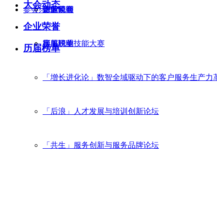
大会动态
参会须知
历届回顾
企业荣誉
文艺晚会
评审说明
企业荣誉
历届榜单
客服职业技能大赛
榜单说明
历届榜单
「增长进化论」数智全域驱动下的客户服务生产力
「后浪」人才发展与培训创新论坛
「共生」服务创新与服务品牌论坛