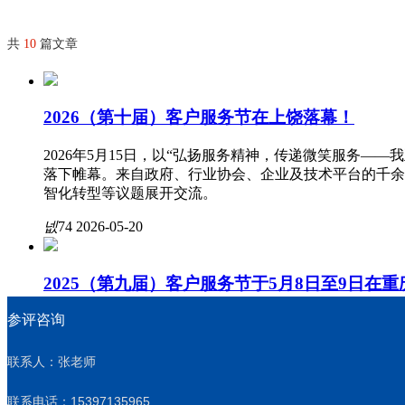
共
10
篇文章
2026（第十届）客户服务节在上饶落幕！
2026年5月15日，以“弘扬服务精神，传递微笑服务—
落下帷幕。来自政府、行业协会、企业及技术平台的千余
智化转型等议题展开交流。
넶
74
2026-05-20
2025（第九届）客户服务节于5月8日至9日在
参评咨询
数字经济浪潮奔涌，服务创新步履铿锵。5月8日至9日，以
九届）中国客户服务节（以下简称“客服节”）在重庆隆
领导、学术专家及业界领军人物、标杆企业代表等1200
联系人：张老师
质量发展新图景。
联系电话：15397135965