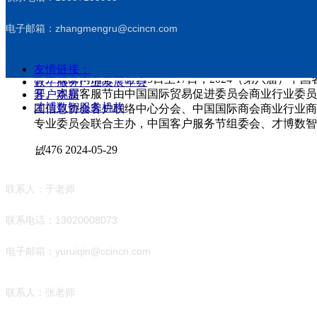
넶
214
2025-05-12
电子邮箱：zhangmengru@ccincn.com
2024（第八届）客户服务节在湖南衡阳隆重召
友情链接：
客户观察网消息：5月15日至17日，2024（第八届）
数字服务产业发展年会
开。本届客服节由中国国际贸易促进委员会商业行业委员
客户观察
才博数智服务机构
国信息协会客户联络中心分会、中国国际商会商业行业商
专业委员会联合主办，中国客户服务节组委会、才博数智
넶
476
2024-05-29
参展咨询
联系人：于老师
联系电话：13020008073
电子邮箱：yuruiqin@ccincn.com
媒体咨询
联系人：张老师