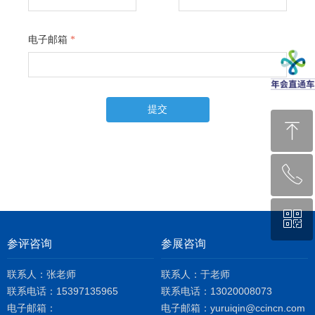
电子邮箱
*
提交
ꁸ
ꂅ
回到顶部
ꀥ
0571-8878-8870
参评咨询
参展咨询
关注我们
联系人：张老师
联系人：于老师
联系电话：15397135965
联系电话：13020008073
电子邮箱：
电子邮箱：yuruiqin@ccincn.com