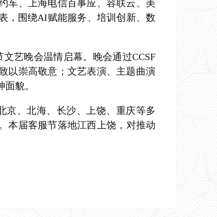
约车、上海电信百事应、容联云、美
表，围绕AI赋能服务、培训创新、数
节文艺晚会温情启幕。晚会通过CCSF
致以崇高敬意；文艺表演、主题曲演
神面貌
。
北京、
北海
、
长沙、上饶、重庆
等多
。本届客服节落地江西上饶，
对
推动