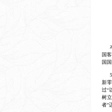
国客
国国
新零
过“
树立
者”