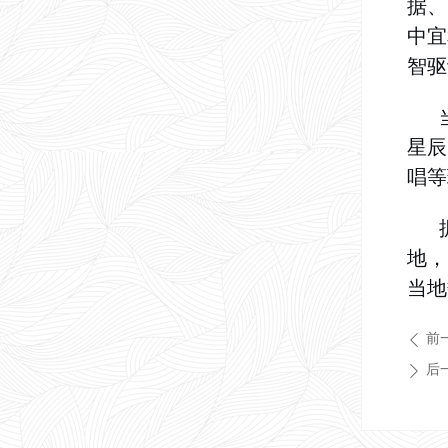
据、
中宜
智驱
星辰
唱等
地，
当地
前
ꄴ
后
ꄲ