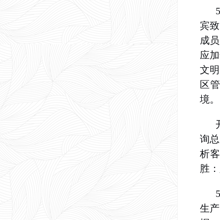
宾
致
成员
应加
文明
区
境。
询总
析客
胜：
生产