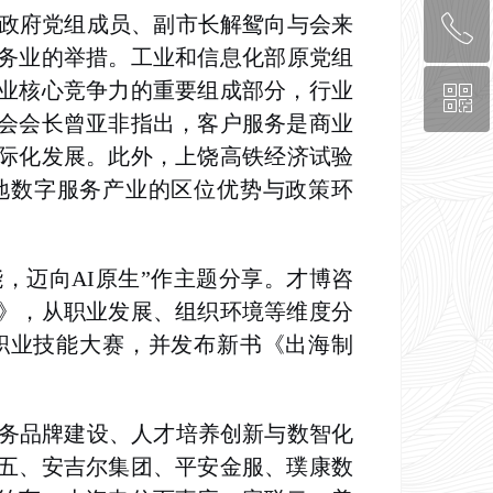
民政府党组成员、副市长解鸳
向与会来
ꂅ
回到顶部
务业的举措。工业和信息化部原党组
业核心竞争力的重要组成部分，行业
ꀥ
0571-8878-8870
会会长曾亚非指出，客户服务是商业
际化发展。
此外，
上饶高铁经济试验
关注我们
地数字服务产业的区位优势与政策环
，迈向AI原生”作主题分享。才博咨
告》，从职业发展、组织环境等维度分
服职业技能大赛，并发布新书《出海制
服务品牌建设、人才培养创新与数智化
五、安吉尔集团、平安金服、璞康数